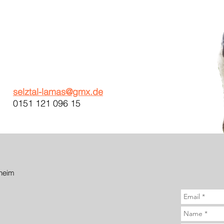
selztal-lamas@gmx.de
0151 121 096 15
heim