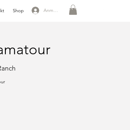
0151 121 096 15
Anmelden
kt
Shop
amatour
Ranch
our