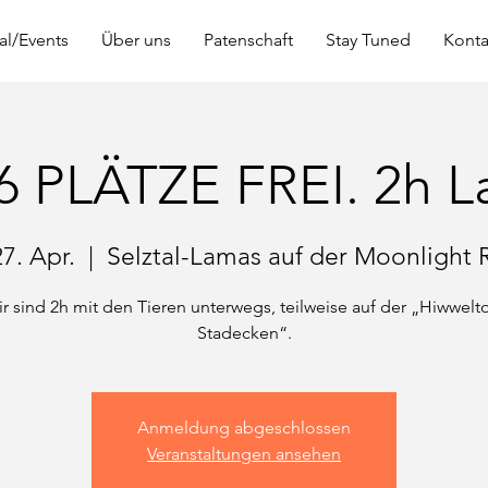
al/Events
Über uns
Patenschaft
Stay Tuned
Konta
 PLÄTZE FREI. 2h L
27. Apr.
  |  
Selztal-Lamas auf der Moonlight 
r sind 2h mit den Tieren unterwegs, teilweise auf der „Hiwwelt
Stadecken“.
Anmeldung abgeschlossen
Veranstaltungen ansehen