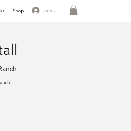
0151 121 096 15
Anmelden
kt
Shop
all
 Ranch
 euch