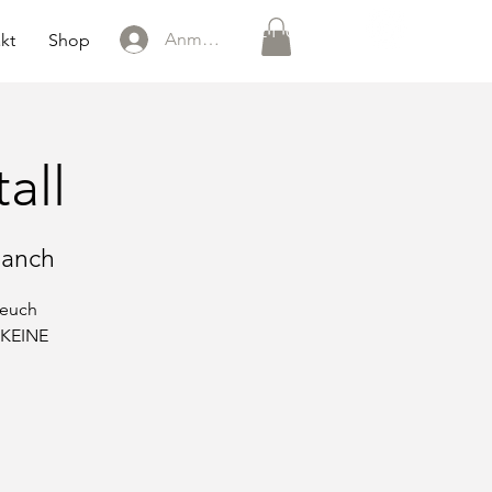
0151 121 096 15
Anmelden
kt
Shop
all
Ranch
 euch
 KEINE