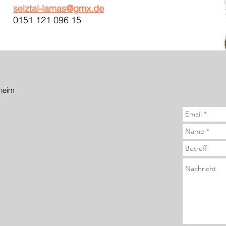
selztal-lamas@gmx.de
0151 121 096 15
heim