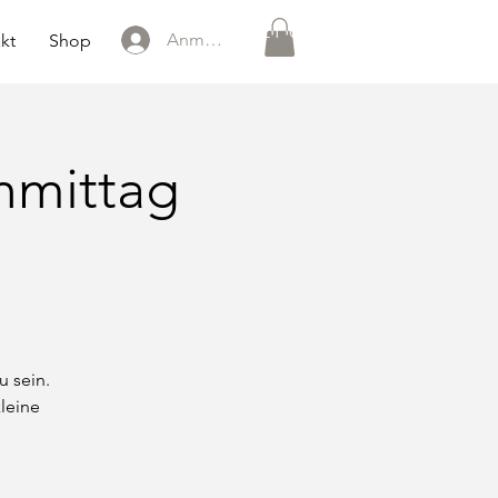
0151 121 096 15
Anmelden
kt
Shop
hmittag
u sein.
leine