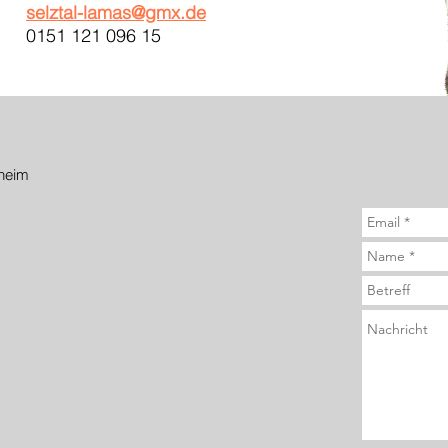
selztal-lamas@gmx.de
0151 121 096 15
heim