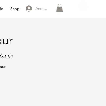
0151 121 096 15
Anmelden
kt
Shop
our
 Ranch
tour