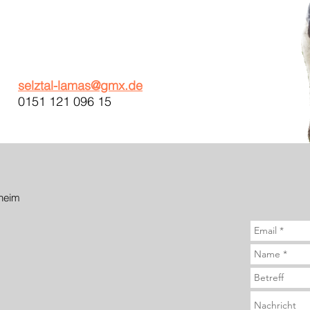
selztal-lamas@gmx.de
0151 121 096 15
heim