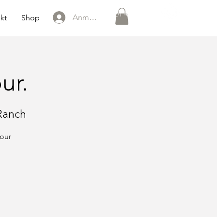
0151 121 096 15
Anmelden
kt
Shop
ur.
Ranch
tour