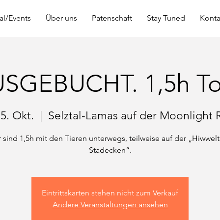
al/Events
Über uns
Patenschaft
Stay Tuned
Konta
SGEBUCHT. 1,5h To
25. Okt.
  |  
Selztal-Lamas auf der Moonlight 
 sind 1,5h mit den Tieren unterwegs, teilweise auf der „Hiwwel
Eintrittskarten stehen nicht zum Verkauf
Andere Veranstaltungen ansehen