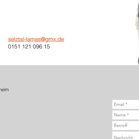
selztal-lamas@gmx.de
0151 121 096 15
heim