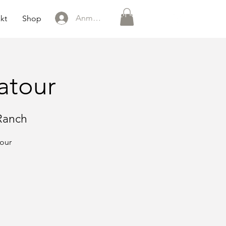
0151 121 096 15
Anmelden
kt
Shop
atour
Ranch
tour