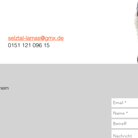
selztal-lamas@gmx.de
0151 121 096 15
heim