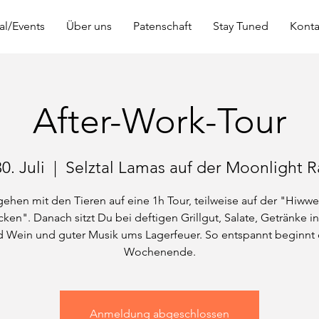
al/Events
Über uns
Patenschaft
Stay Tuned
Konta
After-Work-Tour
30. Juli
  |  
Selztal Lamas auf der Moonlight 
gehen mit den Tieren auf eine 1h Tour, teilweise auf der "Hiwwe
ken". Danach sitzt Du bei deftigen Grillgut, Salate, Getränke in
 Wein und guter Musik ums Lagerfeuer. So entspannt beginnt
Wochenende.
Anmeldung abgeschlossen