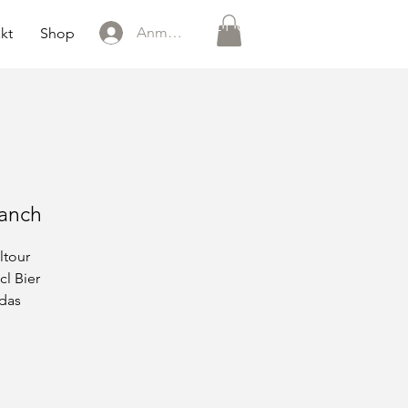
0151 121 096 15
Anmelden
kt
Shop
Ranch
ltour
cl Bier
 das