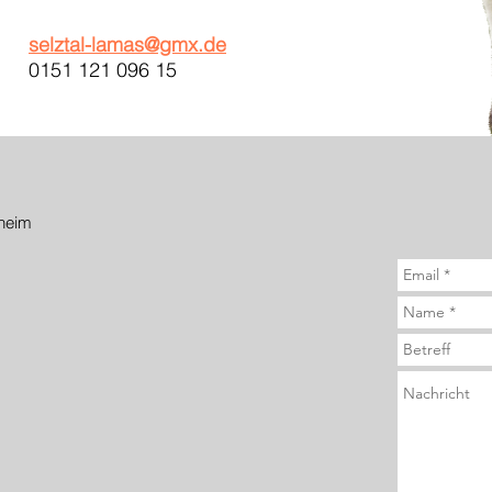
selztal-lamas@gmx.de
0151 121 096 15
heim