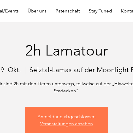
al/Events
Über uns
Patenschaft
Stay Tuned
Konta
2h Lamatour
19. Okt.
  |  
Selztal-Lamas auf der Moonlight 
r sind 2h mit den Tieren unterwegs, teilweise auf der „Hiwwelt
Stadecken“.
Anmeldung abgeschlossen
Veranstaltungen ansehen