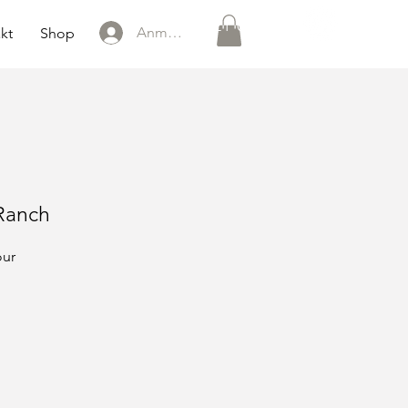
0151 121 096 15
Anmelden
kt
Shop
Ranch
our