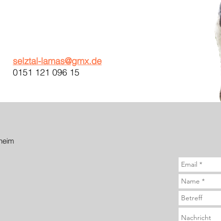
selztal-lamas@gmx.de
0151 121 096 15
heim