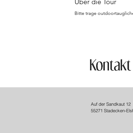
Über die Tour
Bitte trage outdoortauglic
Auf der Sandkaut 12
55271 Stadecken-Els