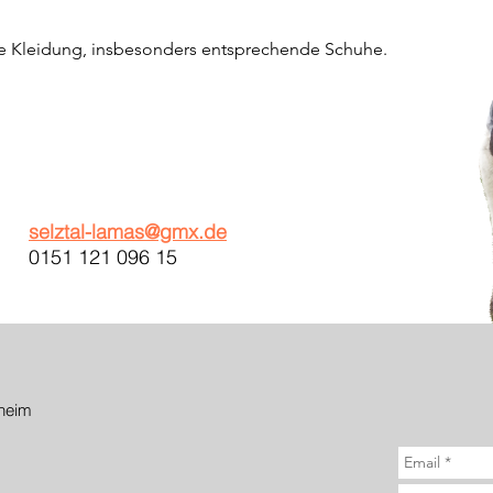
he Kleidung, insbesonders entsprechende Schuhe.
selztal-lamas@gmx.de
0151 121 096 15
heim