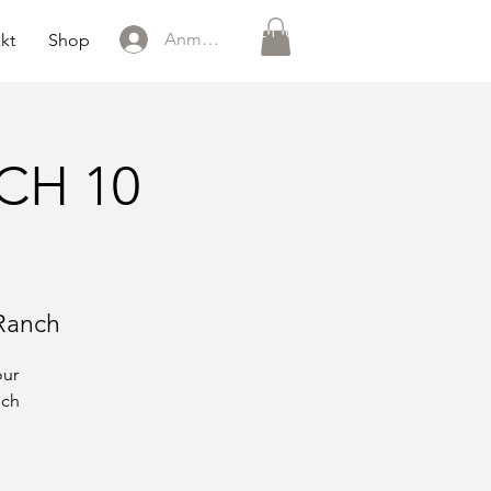
0151 121 096 15
Anmelden
kt
Shop
OCH 10
Ranch
our
ich