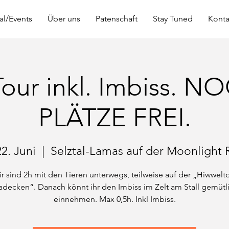
al/Events
Über uns
Patenschaft
Stay Tuned
Konta
Tour inkl. Imbiss. N
PLÄTZE FREI.
22. Juni
  |  
Selztal-Lamas auf der Moonlight 
r sind 2h mit den Tieren unterwegs, teilweise auf der „Hiwwelt
adecken“. Danach könnt ihr den Imbiss im Zelt am Stall gemütl
einnehmen. Max 0,5h. Inkl Imbiss.