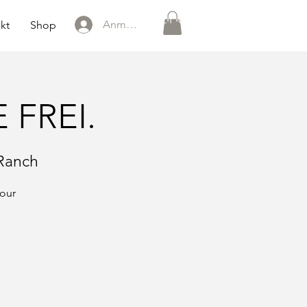
0151 121 096 15
Anmelden
kt
Shop
 FREI.
 Ranch
tour