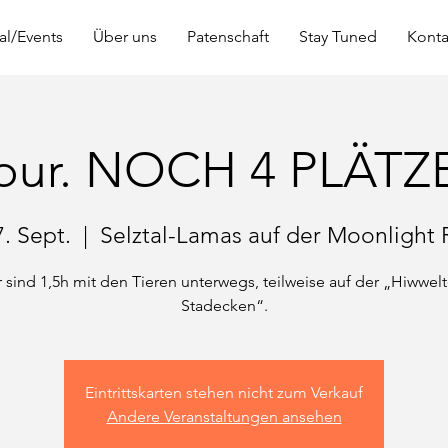
al/Events
Über uns
Patenschaft
Stay Tuned
Konta
Tour. NOCH 4 PLÄTZE
7. Sept.
  |  
Selztal-Lamas auf der Moonlight
 sind 1,5h mit den Tieren unterwegs, teilweise auf der „Hiwwel
Eintrittskarten stehen nicht zum Verkauf
Andere Veranstaltungen ansehen