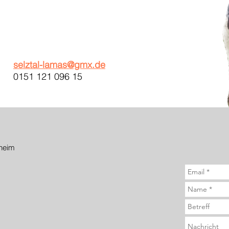
selztal-lamas@gmx.de
0151 121 096 15
heim