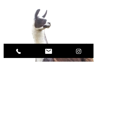
Auf der Sandkaut 12
55271 Stadecken-Elsheim