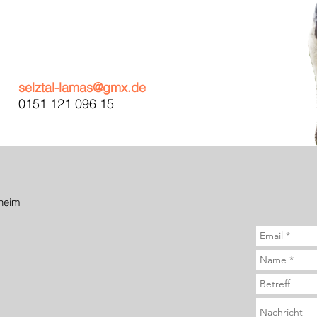
selztal-lamas@gmx.de
0151 121 096 15
heim