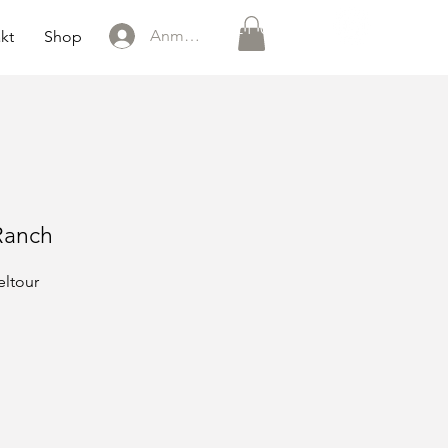
0151 121 096 15
Anmelden
kt
Shop
Ranch
eltour