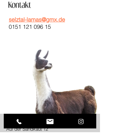
selztal-lamas@gmx.de
0151 121 096 15
Auf der Sandkaut 12
55271 Stadecken-Elsheim